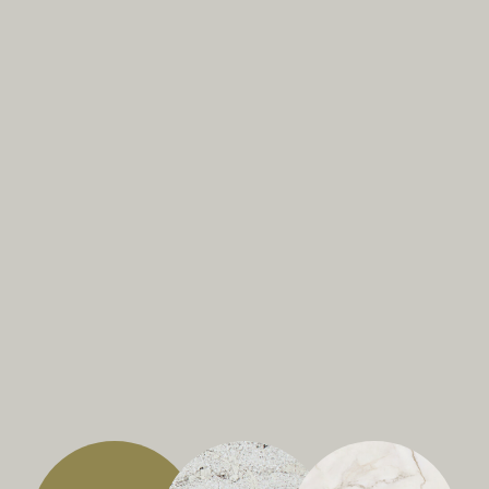
Золотая
Мрамор Fantastic
Мрамор
поталь
White
Calacatta Gold