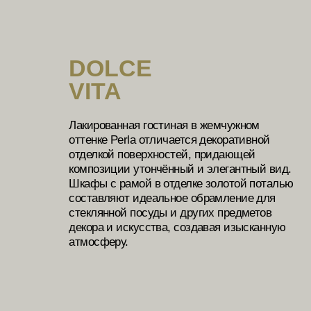
DOLCE VITA
/ Ванная
МЫ
ВСЕГДА
НА СВЯЗИ
Сотрудники единой справочной службы
VERONA mobili расскажут об ассортименте
магазинов, о композиционных решениях,
используемых материалах и действующих
акциях
Заказать звонок
Мы представлены по всей
территории России,
Белоруссии и Казахстана