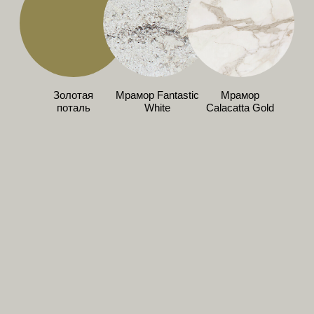
DOLCE
VITA
Лакированная гостиная в жемчужном
оттенке Perla отличается декоративной
отделкой поверхностей, придающей
композиции утончённый и элегантный вид.
Шкафы с рамой в отделке золотой поталью